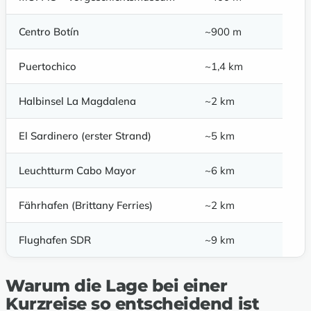
Centro Botín
~900 m
Puertochico
~1,4 km
Halbinsel La Magdalena
~2 km
El Sardinero (erster Strand)
~5 km
Leuchtturm Cabo Mayor
~6 km
Fährhafen (Brittany Ferries)
~2 km
Flughafen SDR
~9 km
Warum die Lage bei einer
Kurzreise so entscheidend ist