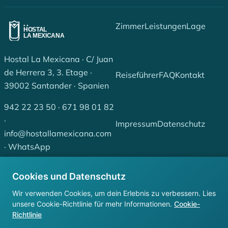
Zimmer
Leistungen
Lage
Hostal La Mexicana · C/ Juan
de Herrera 3, 3. Etage ·
Reiseführer
FAQ
Kontakt
39002 Santander · Spanien
942 22 23 50
·
671 98 01 82
·
Impressum
Datenschutz
info@hostallamexicana.com
·
WhatsApp
Booking
Expedia
Cookies
Cookies und Datenschutz
Tripadvisor
Wir verwenden Cookies, um dein Erlebnis zu verbessern. Lies
unsere Cookie-Richtlinie für mehr Informationen.
Cookie-
Instagram
Facebook
Richtlinie