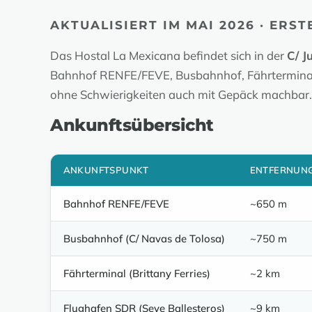
AKTUALISIERT IM MAI 2026 · ERS
Das Hostal La Mexicana befindet sich in der
C/ J
Bahnhof RENFE/FEVE, Busbahnhof, Fährterminal —
ohne Schwierigkeiten auch mit Gepäck machbar.
Ankunftsübersicht
ANKUNFTSPUNKT
ENTFERNUN
Bahnhof RENFE/FEVE
~650 m
Busbahnhof (C/ Navas de Tolosa)
~750 m
Fährterminal (Brittany Ferries)
~2 km
Flughafen SDR (Seve Ballesteros)
~9 km