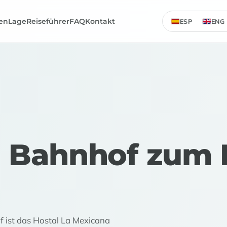
en
Lage
Reiseführer
FAQ
Kontakt
ESP
ENG
 Bahnhof zum H
st das Hostal La Mexicana