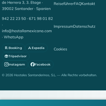
de Herrera 3, 3. Etage ·
Reiseführer
FAQ
Kontakt
39002 Santander · Spanien
942 22 23 50
·
671 98 01 82
·
Impressum
Datenschutz
info@hostallamexicana.com
·
WhatsApp
Booking
Expedia
Cookies
Tripadvisor
Instagram
Facebook
© 2026 Hostales Santanderinos, S.L. — Alle Rechte vorbehalten.