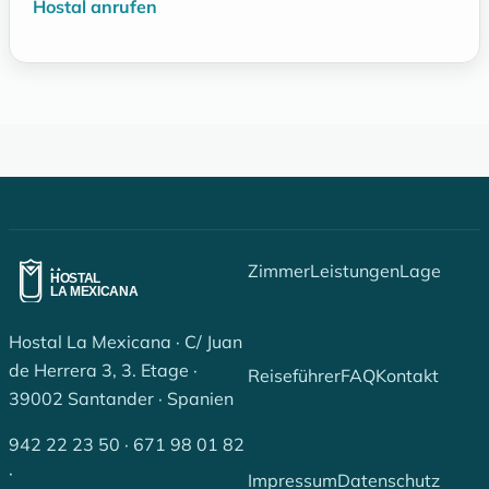
Hostal anrufen
Zimmer
Leistungen
Lage
Hostal La Mexicana · C/ Juan
de Herrera 3, 3. Etage ·
Reiseführer
FAQ
Kontakt
39002 Santander · Spanien
942 22 23 50
·
671 98 01 82
·
Impressum
Datenschutz