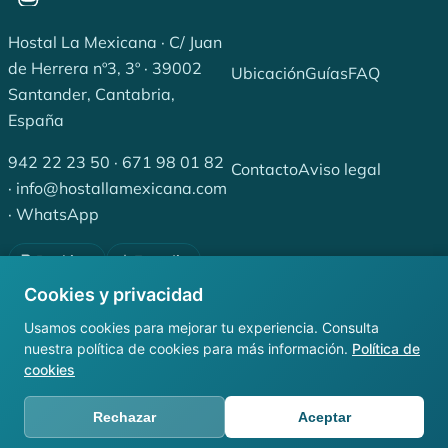
Hostal La Mexicana · C/ Juan
de Herrera nº3, 3º · 39002
Ubicación
Guías
FAQ
Santander, Cantabria,
España
942 22 23 50
·
671 98 01 82
Contacto
Aviso legal
·
info@hostallamexicana.com
·
WhatsApp
Booking
Expedia
Privacidad
Cookies
Cookies y privacidad
Tripadvisor
Usamos cookies para mejorar tu experiencia. Consulta
Instagram
Facebook
nuestra política de cookies para más información.
Política de
cookies
© 2026 Hostales Santanderinos, S.L. — Todos los derechos
reservados.
Rechazar
Aceptar