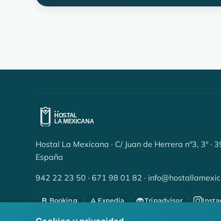
Hostal La Mexicana · C/ Juan de Herrera nº3, 3º ·
España
942 22 23 50
·
671 98 01 82
·
info@hostallamexi
Booking
Expedia
Tripadvisor
Inst