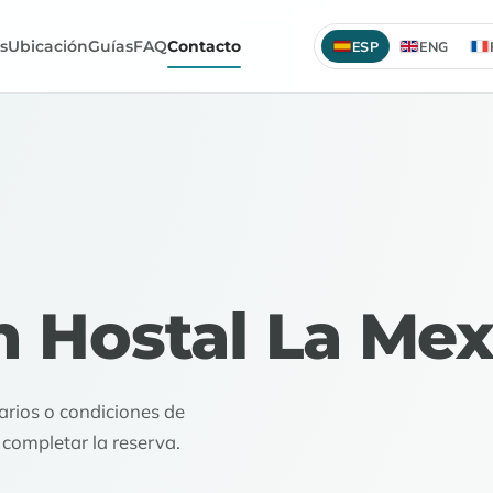
os
Ubicación
Guías
FAQ
Contacto
ESP
ENG
n Hostal La Me
rarios o condiciones de
 completar la reserva.