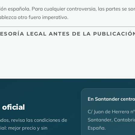
ación española. Para cualquier controversia, las partes se 
ablezca otro fuero imperativo.
ESORÍA LEGAL ANTES DE LA PUBLICACIÓN
En Santander centro
oficial
C/ Juan de Herrera nº3
Santander, Cantabri
dos, revisa las condiciones de
España.
al: mejor precio y sin