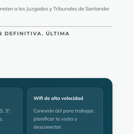
someten a los Juzgados y Tribunales de Santander
 DEFINITIVA. ÚLTIMA
Wifi de alta velocidad
, 3º,
Conexión útil para trabajar,
a,
planificar la visita o
desconectar.