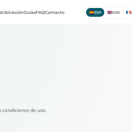
os
Ubicación
Guías
FAQ
Contacto
ESP
ENG
as condiciones de uso.