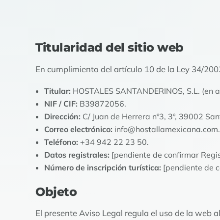
Titularidad del sitio web
En cumplimiento del artículo 10 de la Ley 34/2002
Titular:
HOSTALES SANTANDERINOS, S.L. (en ade
NIF / CIF:
B39872056.
Dirección:
C/ Juan de Herrera nº3, 3º, 39002 Sa
Correo electrónico:
info@hostallamexicana.com
.
Teléfono:
+34 942 22 23 50
.
Datos registrales:
[pendiente de confirmar Registr
Número de inscripción turística:
[pendiente de c
Objeto
El presente Aviso Legal regula el uso de la web 