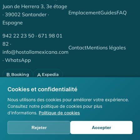
Juan de Herrera 3, 3e étage
Emplacement
Guides
FAQ
· 39002 Santander ·
Espagne
942 22 23 50
·
671 98 01
82
·
Contact
Mentions légales
info@hostallamexicana.com
·
WhatsApp
Booking
Expedia
Confidentialité
Cookies
Tripadvisor
Cookies et confidentialité
Instagram
Nous utilisons des cookies pour améliorer votre expérience.
Consultez notre politique de cookies pour plus
Facebook
d'informations.
Politique de cookies
© 2026 Hostales Santanderinos, S.L. — Tous droits réservés.
Rejeter
Accepter