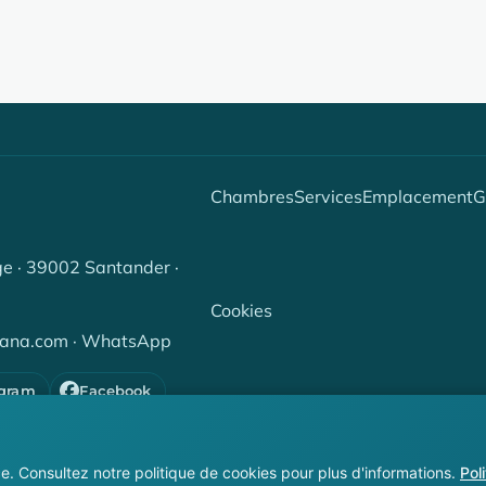
Chambres
Services
Emplacement
G
ge · 39002 Santander ·
Cookies
cana.com
·
WhatsApp
agram
Facebook
.
e. Consultez notre politique de cookies pour plus d'informations.
Pol