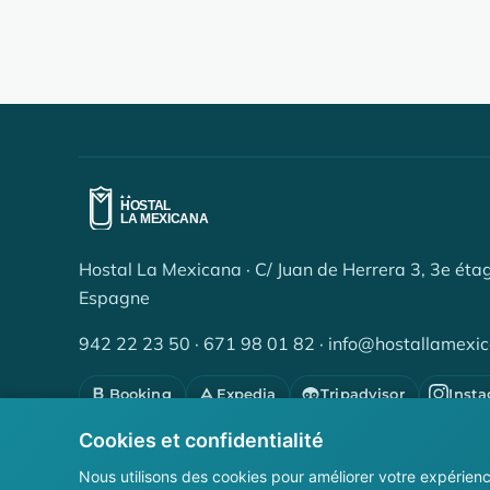
Hostal La Mexicana · C/ Juan de Herrera 3, 3e éta
Espagne
942 22 23 50
·
671 98 01 82
·
info@hostallamexi
Booking
Expedia
Tripadvisor
Inst
Cookies et confidentialité
© 2026 Hostales Santanderinos, S.L. — Tous droits réservés
Nous utilisons des cookies pour améliorer votre expérienc