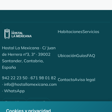
Habitaciones
Servicios
Hostal La Mexicana · C/ Juan
de Herrera nº3, 3º · 39002
Ubicación
Guías
FAQ
Santander, Cantabria,
España
942 22 23 50
·
671 98 01 82
Contacto
Aviso legal
·
info@hostallamexicana.com
·
WhatsApp
Booking
Expedia
Privacidad
Cookies
Cookies y privacidad
Tripadvisor